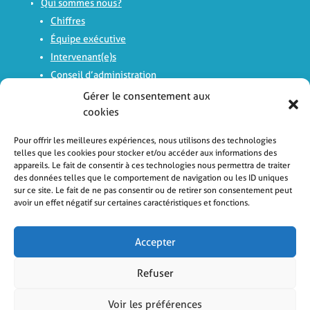
Qui sommes nous?
Chiffres
Équipe exécutive
Intervenant(e)s
Conseil d’administration
Comité d’experts
Gérer le consentement aux
Histoire
cookies
Logo
Pour offrir les meilleures expériences, nous utilisons des technologies
Rapports d’activité
telles que les cookies pour stocker et/ou accéder aux informations des
appareils. Le fait de consentir à ces technologies nous permettra de traiter
des données telles que le comportement de navigation ou les ID uniques
sur ce site. Le fait de ne pas consentir ou de retirer son consentement peut
avoir un effet négatif sur certaines caractéristiques et fonctions.
Avis
Laissez un commentaire
Avis Google
Accepter
Refuser
Nous contacter
Voir les préférences