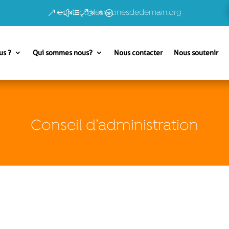
contact@lesracinesdedemain.org
us ?
Qui sommes nous?
Nous contacter
Nous soutenir
Conseil d’administration