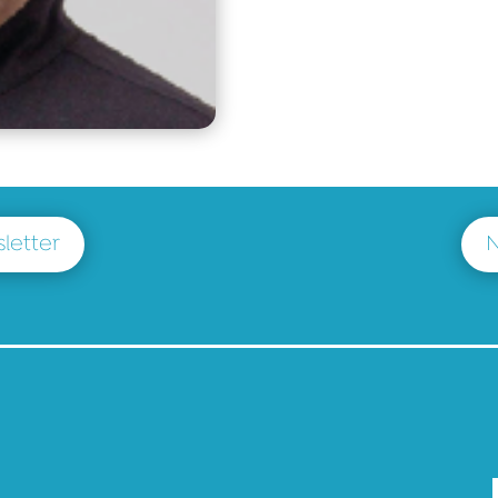
letter
N