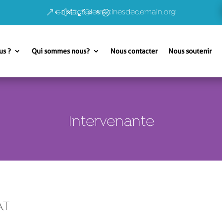
contact@lesracinesdedemain.org
us ?
Qui sommes nous?
Nous contacter
Nous soutenir
Intervenante
AT