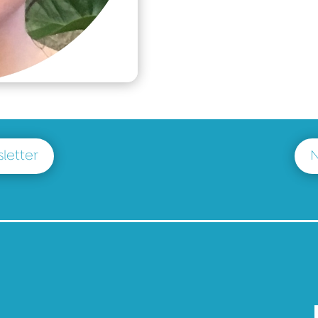
letter
N