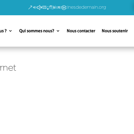
contact@lesracinesdedemain.org
us ?
Qui sommes nous?
Nous contacter
Nous soutenir
rnet