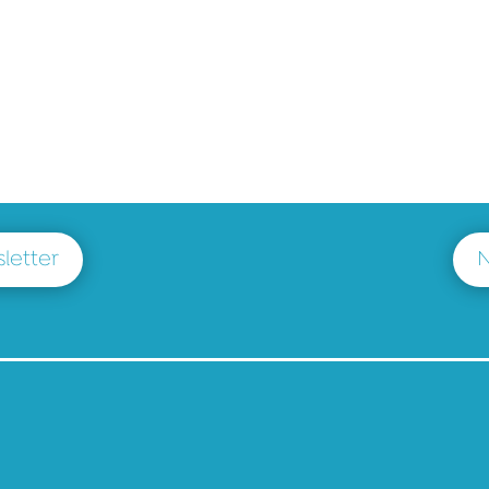
letter
N