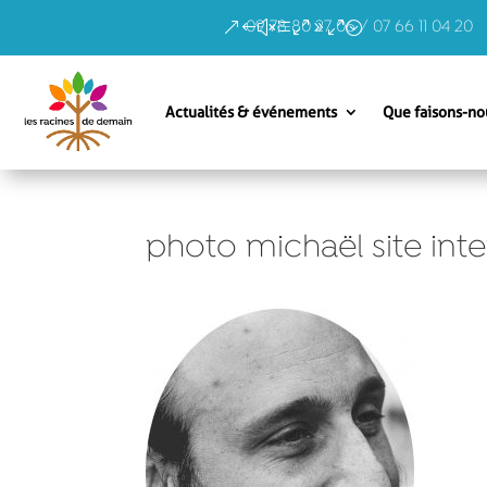
09 78 80 27 06 / 07 66 11 04 20
Actualités & événements
Que faisons-no
photo michaël site inte