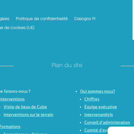
gales
Politique de confidentialité
Dialogos Fr
ue de cookies (UE)
Plan du site
e faisons-nous ?
Qui sommes nous?
Interventions
Chiffres
Visite de lieux de Culte
Équipe exécutive
Interventions sur le terrain
Intervenant(e)s
Conseil d’administration
Formations
Comité d’experts